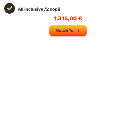
All inclusive /2 copii
1.315,00
€
Detalii Tur
Imperial Tur -
Călătorește împărătește