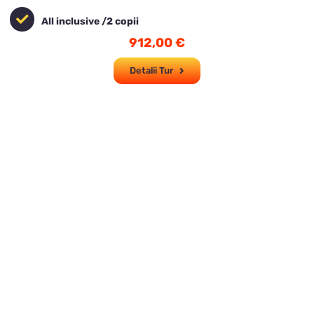
All inclusive /2 copii
912,00
€
Detalii Tur
Imperial Tur -
Călătorește împărătește