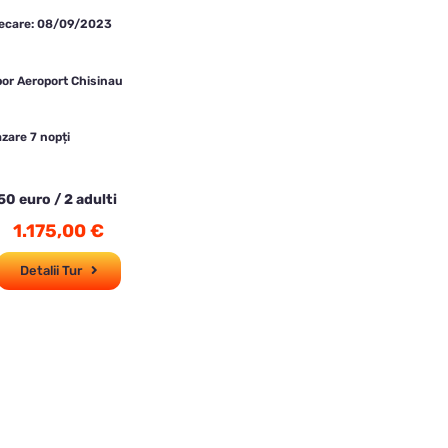
lecare: 08/09/2023
or Aeroport Chisinau
zare 7 nopți
50 euro / 2 adulti
1.175,00
€
Detalii Tur