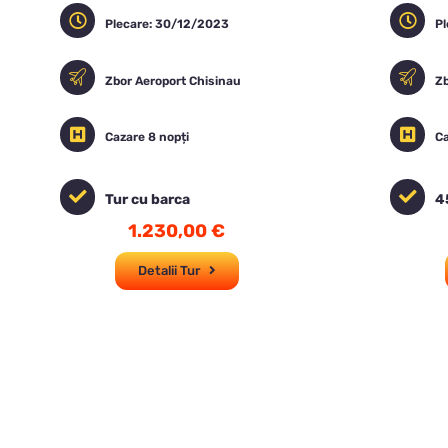
Plecare: 30/12/2023
P
Zbor Aeroport Chisinau
Zb
Cazare 8 nopți
Ca
Tur cu barca
4
1.230,00
€
Detalii Tur